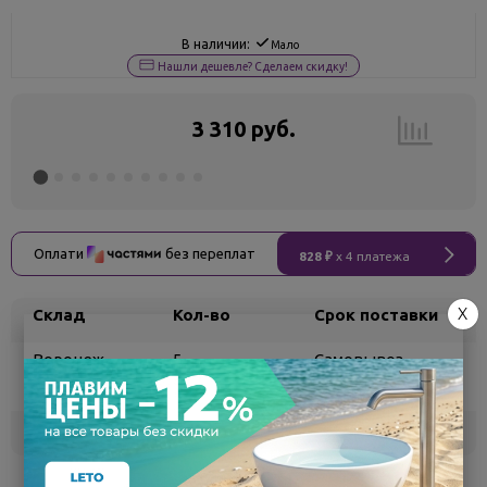
В наличии:
Мало
Нашли дешевле? Сделаем скидку!
3 310 руб.
Оплати
без переплат
828 ₽
x 4 платежа
X
Склад
Кол-во
Срок поставки
Воронеж
5
Самовывоз
сегодня
Белгород
под заказ
3 - 7 дней