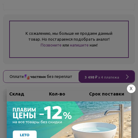
К сожалению, мы больше не продаем данный
товар. Но постараемся подобрать аналог!
Позвоните
или
напишите
нам!
Оплати
без переплат
3 498 ₽
x 4 платежа
X
Склад
Кол-во
Срок поставки
Белгород
под заказ
7 - 14 дней
Поделиться