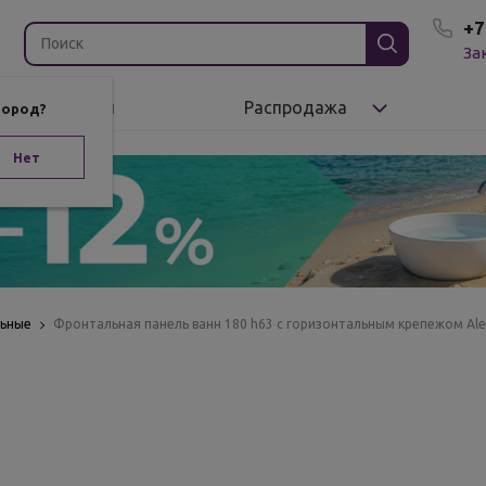
+7
За
Бренды
Распродажа
город?
Нет
льные
Фронтальная панель ванн 180 h63 с горизонтальным крепежом Alex