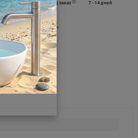
Белгород
под заказ
7 - 14 дней
О товаре
Заводской артикул:
PF1863H
Производитель:
Alex Baitler
Другие характеристики
Поделиться