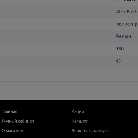
Alex Baitl
полистир
белый
180
63
Главная
Акции
Личный кабинет
Каталог
О магазине
Зеркала в ванную