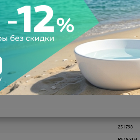
а после осмотра
Всегда низкие цены
251798
PF1863H