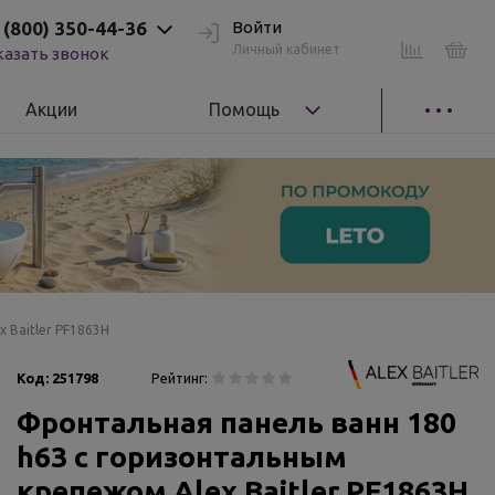
 (800) 350-44-36
Войти
Личный кабинет
казать звонок
Акции
Помощь
 Baitler PF1863H
Код:
251798
Рейтинг:
Фронтальная панель ванн 180
h63 с горизонтальным
крепежом Alex Baitler PF1863H