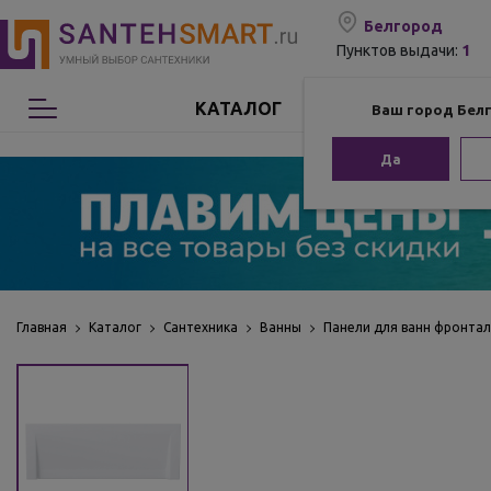
Белгород
1
Пунктов выдачи:
КАТАЛОГ
Ваш город Бел
Сантехника
Да
Мебель для ванной
Мебель из бамбука
Аксессуары для ванной
Главная
Каталог
Сантехника
Ванны
Панели для ванн фронта
Отопление
Комплектующие