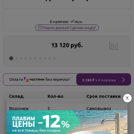
В наличии:
Мало
Нашли дешевле? Сделаем скидку!
13 120 руб.
Оплати
без переплат
3 280 ₽
x 4 платежа
Склад
Кол-во
Срок поставки
X
Воронеж
5
Самовывоз
сегодня
Белгород
под заказ
3 - 7 дней