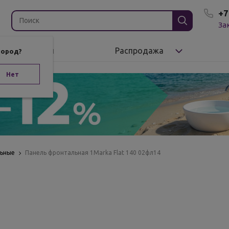
+7
За
Бренды
Распродажа
город?
Нет
льные
Панель фронтальная 1Marka Flat 140 02фл14