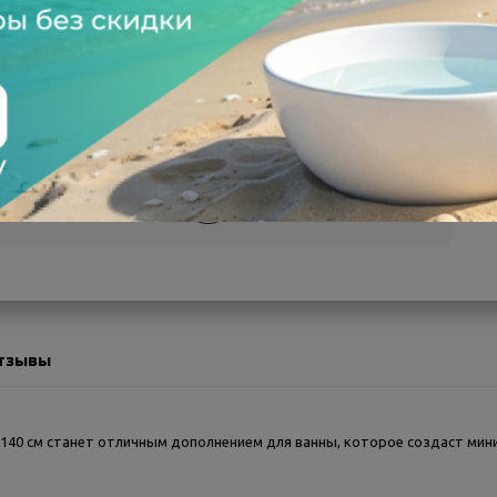
а после осмотра
Всегда низкие цены
тзывы
 140 см станет отличным дополнением для ванны, которое создаст мин