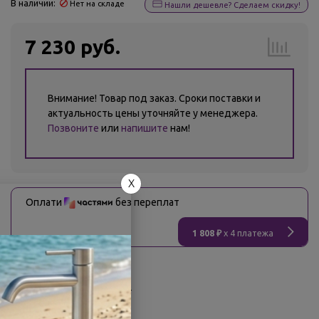
В наличии:
Нет на складе
Нашли дешевле? Сделаем скидку!
7 230 руб.
Внимание! Товар под заказ. Сроки поставки и
актуальность цены уточняйте у менеджера.
Позвоните
или
напишите
нам!
X
Оплати
без переплат
1 808 ₽
x 4 платежа
О товаре
Заводской артикул:
02фл14
Производитель:
1MarKa