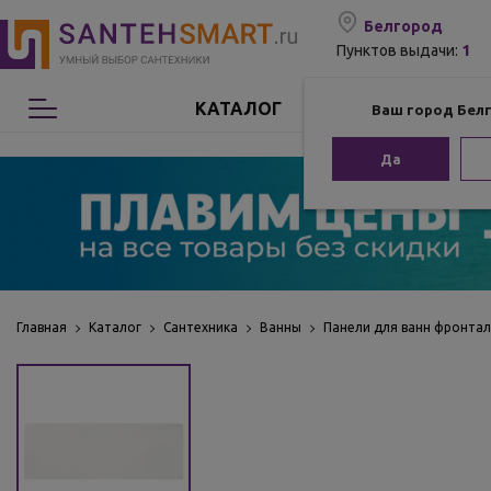
Белгород
1
Пунктов выдачи:
КАТАЛОГ
Ваш город Бел
Сантехника
Да
Мебель для ванной
Мебель из бамбука
Аксессуары для ванной
Главная
Каталог
Сантехника
Ванны
Панели для ванн фронта
Отопление
Комплектующие