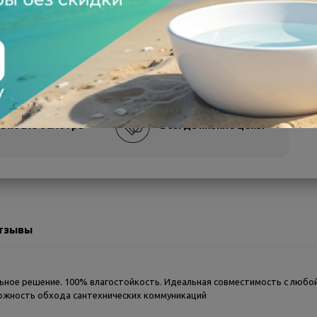
а после осмотра
Всегда низкие цены
тзывы
ное решение. 100% влагостойкость. Идеальная совместимость с любой
можность обхода сантехнических коммуникаций