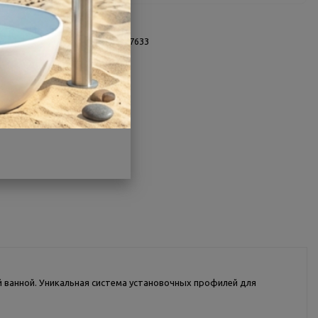
О товаре
Заводской артикул:
ЭЭS_007633
Производитель:
МетаКам
Другие характеристики
Поделиться
 ванной. Уникальная система установочных профилей для