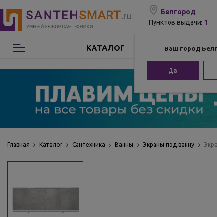
Белгород
1
Пунктов выдачи:
КАТАЛОГ
Ваш город Бел
Сантехника
Да
Мебель для ванной
Мебель из бамбука
Аксессуары для ванной
Главная
Каталог
Сантехника
Ванны
Экраны под ванну
Экра
Отопление
Комплектующие