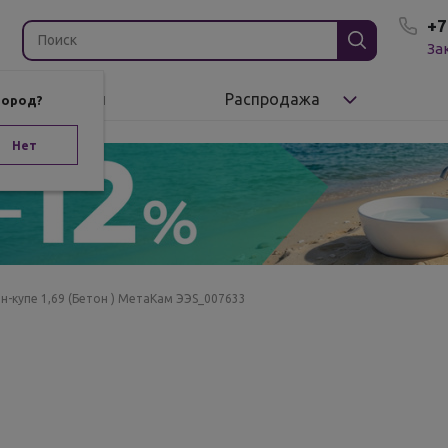
+7
За
Бренды
Распродажа
город?
Нет
н-купе 1,69 (Бетон ) МетаКам ЭЭS_007633