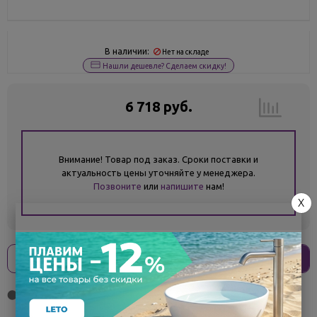
В наличии:
Нет на складе
Нашли дешевле? Сделаем скидку!
6 718 руб.
Внимание! Товар под заказ. Сроки поставки и
актуальность цены уточняйте у менеджера.
Позвоните
или
напишите
нам!
X
Оплати
без переплат
1 680 ₽
x 4 платежа