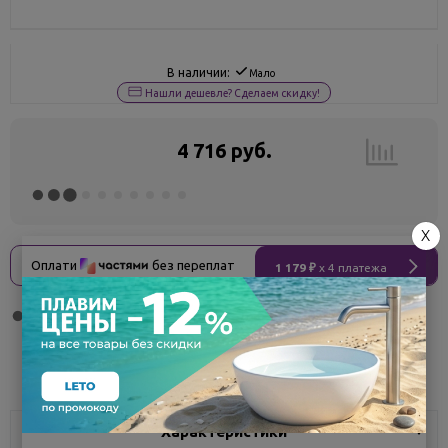
В наличии:
Мало
Нашли дешевле? Сделаем скидку!
4 716 руб.
X
Оплати
без переплат
1 179 ₽
x 4 платежа
Поделиться
Характеристики