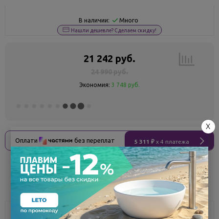
Много
В наличии:
Нашли дешевле? Сделаем скидку!
21 242 руб.
24 990 руб.
Экономия:
3 748 руб.
X
Оплати
без переплат
5 311 ₽
x 4 платежа
Поделиться
Описание