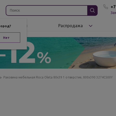
+7
За
Бренды
Распродажа
город?
Нет
Раковина мебельная Roca Oleta 80х39 1 отверстие, 800х390 3274C500Y