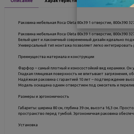
Описание
Характеристики
Доставка
О
Раковина мебельная Roca Oleta 80х39 1 отверстие, 800х390 
Раковина мебельная Roca Oleta 80х39 1 отверстие, 800х390 
Белый цвет и лаконичный современный дизайн идеально подх
Универсальный тип монтажа позволяет легко интегрировать р
Преимущества материала и конструкции
Фарфор – самый плотный и износостойкий вид керамики. Он у
Гладкая глянцевая поверхность не впитывает загрязнения, об
Надёжная раковина с гарантией 10 лет – подтверждение выс
Модель оснащена одним отверстием под смеситель и перели
Размеры и эргономичность
Габариты: ширина 80 см, глубина 39 см, высота 16,3 см. Про
пространство перед тумбой. Эргономичная раковина обеспеч
Установка