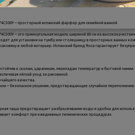
тзывы
3274C500Y – просторный испанский фарфор для семейной ванной
3274C500Y – это прямоугольная модель шириной 80 см из высококачеств
одят для установки на тумбу или столешницу в просторных ванных ком
аковину в любой интерьер. Испанский бренд Roca гарантирует безупре
стойчив к сколам, царапинам, перепадам температур и бытовой химии.
еспечивая лёгкий уход за раковиной.
очайшего качества.
вом – безопасное решение, предотвращающее случайное переполнение.
сторная чаша предотвращает разбрызгивание воды и удобна для использ
ивает комфорт при ежедневных гигиенических процедурах.