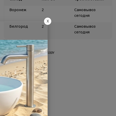
Воронеж
2
Самовывоз
сегодня
X
Белгород
2
Самовывоз
сегодня
О товаре
Заводской артикул:
73274C500Y
Производитель:
Roca
Гарантия:
10 лет
Страна:
Испания
Другие характеристики
Поделиться