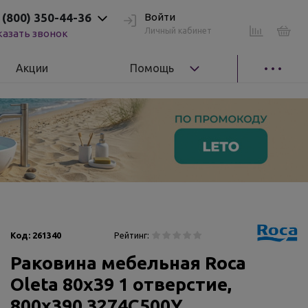
 (800) 350-44-36
Войти
Личный кабинет
казать звонок
Акции
Помощь
Код:
261340
Рейтинг:
Раковина мебельная Roca
Oleta 80х39 1 отверстие,
800х390 3274C500Y