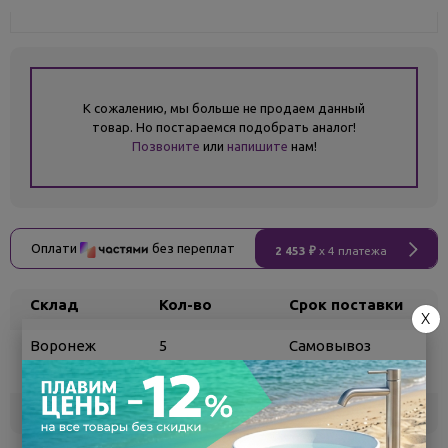
К сожалению, мы больше не продаем данный
товар. Но постараемся подобрать аналог!
Позвоните
или
напишите
нам!
Оплати
без переплат
2 453 ₽
x 4 платежа
Склад
Кол-во
Срок поставки
X
Воронеж
5
Самовывоз
сегодня
Белгород
под заказ
3 - 7 дней