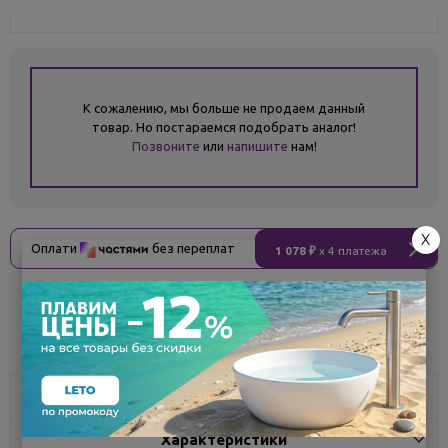
К сожалению, мы больше не продаем данный
товар. Но постараемся подобрать аналог!
Позвоните
или
напишите
нам!
X
Оплати
без переплат
1 078 ₽
x 4 платежа
Поделиться
Описание
Характеристики