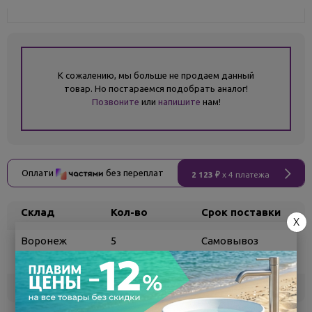
К сожалению, мы больше не продаем данный
товар. Но постараемся подобрать аналог!
Позвоните
или
напишите
нам!
Оплати
без переплат
2 123 ₽
x 4 платежа
Склад
Кол-во
Срок поставки
X
Воронеж
5
Самовывоз
сегодня
Белгород
под заказ
3 - 7 дней