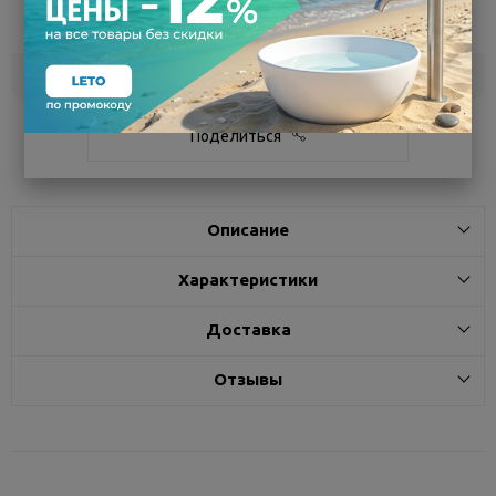
Воронеж
5
Самовывоз
сегодня
Белгород
под заказ
3 - 7 дней
Поделиться
Описание
Характеристики
Доставка
Отзывы