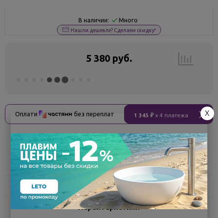
Много
В наличии:
Нашли дешевле? Сделаем скидку!
5 380 руб.
X
Оплати
без переплат
1 345 ₽
x 4 платежа
Поделиться
Описание
Характеристики