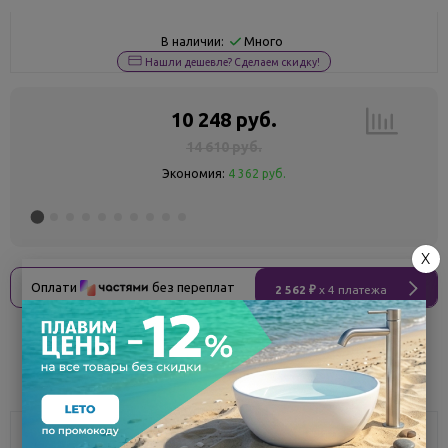
Много
В наличии:
Нашли дешевле? Сделаем скидку!
10 248 руб.
14 610 руб.
Экономия:
4 362 руб.
X
Оплати
без переплат
2 562 ₽
x 4 платежа
Поделиться
Описание