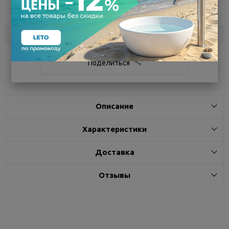
Воронеж
6
Самовывоз
сегодня
Белгород
под заказ
3 - 7 дней
Поделиться
Описание
Характеристики
Доставка
Отзывы