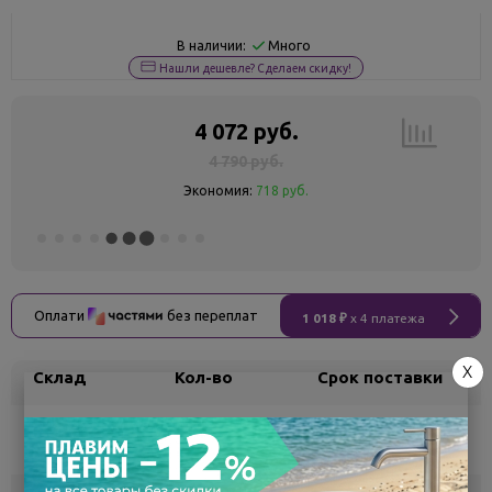
Много
В наличии:
Нашли дешевле? Сделаем скидку!
4 072 руб.
4 790 руб.
Экономия:
718 руб.
Оплати
без переплат
1 018 ₽
x 4 платежа
X
Склад
Кол-во
Срок поставки
Воронеж
1
Самовывоз
сегодня
Белгород
под заказ
3 - 7 дней