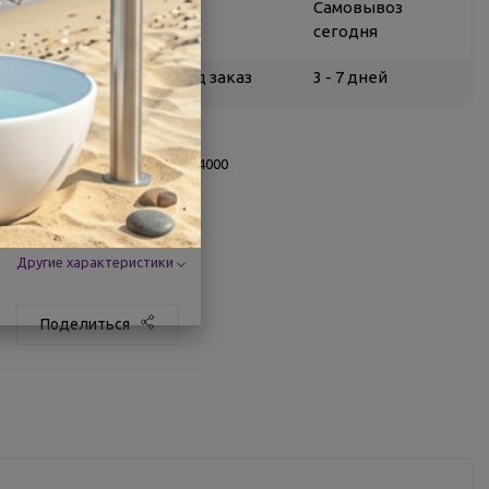
Воронеж
5
Самовывоз
сегодня
Белгород
под заказ
3 - 7 дней
О товаре
Заводской артикул:
7259974000
Производитель:
Roca
Гарантия:
10 лет
Страна:
Испания
Другие характеристики
Поделиться