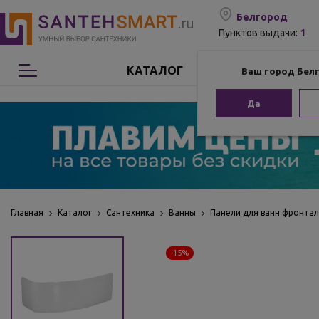
Белгород
1
Пунктов выдачи:
КАТАЛОГ
Ваш город Бел
Сантехника
Да
Мебель для ванной
Мебель из бамбука
Аксессуары для ванной
Главная
Каталог
Сантехника
Ванны
Панели для ванн фронта
Отопление
-15%
Комплектующие