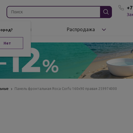
+7
За
Бренды
Распродажа
город?
Нет
льные
Панель фронтальная Roca Corfu 160х90 правая 259974000