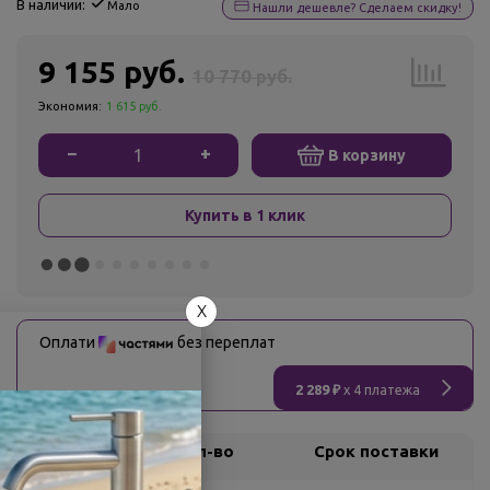
В наличии:
Мало
Нашли дешевле? Сделаем скидку!
9 155 руб.
10 770 руб.
Экономия:
1 615 руб.
−
+
В корзину
Купить в 1 клик
X
Оплати
без переплат
2 289 ₽
x 4 платежа
Склад
Кол-во
Срок поставки