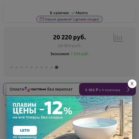
Много
В наличии:
Нашли дешевле? Сделаем скидку!
20 220 руб.
28 050 руб.
Экономия:
7 830 руб.
X
Оплати
без переплат
5 055 ₽
x 4 платежа
Поделиться