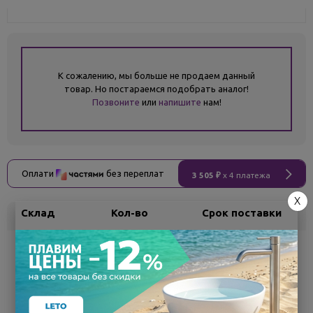
К сожалению, мы больше не продаем данный
товар. Но постараемся подобрать аналог!
Позвоните
или
напишите
нам!
Оплати
без переплат
3 505 ₽
x 4 платежа
X
Склад
Кол-во
Срок поставки
Белгород
под заказ
7 - 14 дней
Поделиться