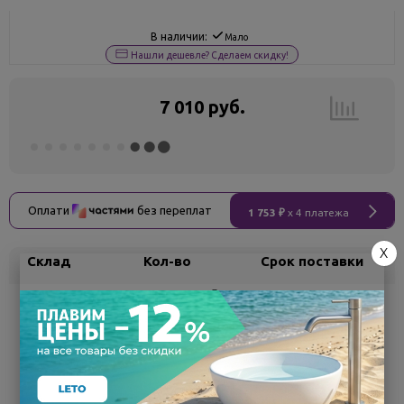
В наличии:
Мало
Нашли дешевле? Сделаем скидку!
7 010 руб.
Оплати
без переплат
1 753 ₽
x 4 платежа
X
Склад
Кол-во
Срок поставки
Белгород
под заказ
7 - 14 дней
Поделиться