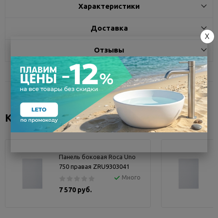
Характеристики
Доставка
X
Отзывы
Коллекция "Uno"
Панель боковая Roca Uno
750 правая ZRU9303041
Много
7 570 руб.