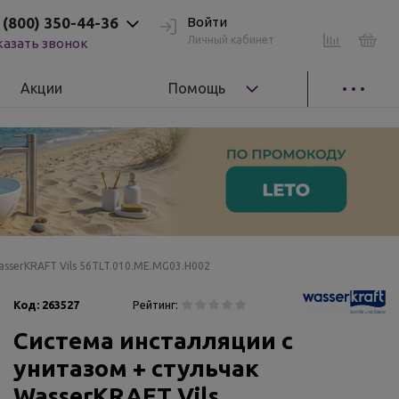
 (800) 350-44-36
Войти
Личный кабинет
казать звонок
Акции
Помощь
asserKRAFT Vils 56TLT.010.ME.MG03.H002
Код:
263527
Рейтинг:
Система инсталляции с
унитазом + стульчак
WasserKRAFT Vils