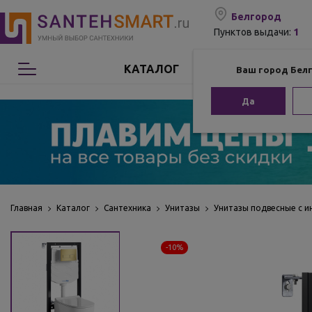
Белгород
1
Пунктов выдачи:
КАТАЛОГ
Ваш город Бел
Сантехника
Да
Мебель для ванной
Мебель из бамбука
Аксессуары для ванной
Главная
Каталог
Сантехника
Унитазы
Унитазы подвесные с и
Отопление
-10%
Комплектующие