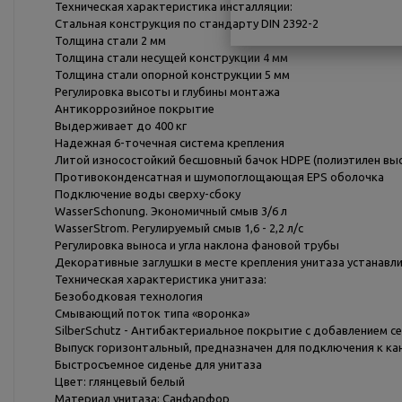
Техническая характеристика инсталляции:
Стальная конструкция по стандарту DIN 2392-2
Толщина стали 2 мм
Толщина стали несущей конструкции 4 мм
Толщина стали опорной конструкции 5 мм
Регулировка высоты и глубины монтажа
Антикоррозийное покрытие
Выдерживает до 400 кг
Надежная 6-точечная система крепления
Литой износостойкий бесшовный бачок HDPE (полиэтилен вы
Противоконденсатная и шумопоглощающая EPS оболочка
Подключение воды сверху-сбоку
WasserSchonung. Экономичный смыв 3/6 л
WasserStrom. Регулируемый смыв 1,6 - 2,2 л/с
Регулировка выноса и угла наклона фановой трубы
Декоративные заглушки в месте крепления унитаза устанавл
Техническая характеристика унитаза:
Безободковая технология
Смывающий поток типа «воронка»
SilberSchutz - Антибактериальное покрытие c добавлением с
Выпуск горизонтальный, предназначен для подключения к кан
Быстросъемное сиденье для унитаза
Цвет: глянцевый белый
Материал унитаза: Санфарфор