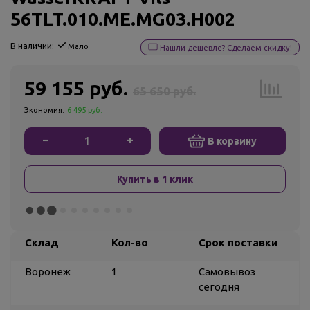
56TLT.010.ME.MG03.H002
В наличии:
Мало
Нашли дешевле? Сделаем скидку!
59 155 руб.
65 650 руб.
Экономия:
6 495 руб.
−
+
В корзину
Купить в 1 клик
Склад
Кол-во
Срок поставки
Воронеж
1
Самовывоз
сегодня