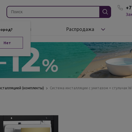
+7
За
Бренды
Распродажа
город?
Нет
нсталляцией (комплекты)
Система инсталляции с унитазом + стульчак W