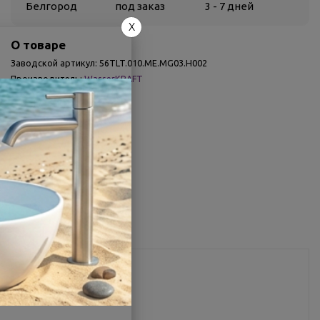
Белгород
под заказ
3 - 7 дней
X
О товаре
Заводской артикул:
56TLT.010.ME.MG03.H002
Производитель:
WasserKRAFT
Другие характеристики
Поделиться