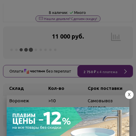
Много
В наличии:
Нашли дешевле? Сделаем скидку!
11 000 руб.
Оплати
без переплат
2 750 ₽
x 4 платежа
Склад
Кол-во
Срок поставки
X
Воронеж
>10
Самовывоз
сегодня
Белгород
под заказ
3 - 7 дней