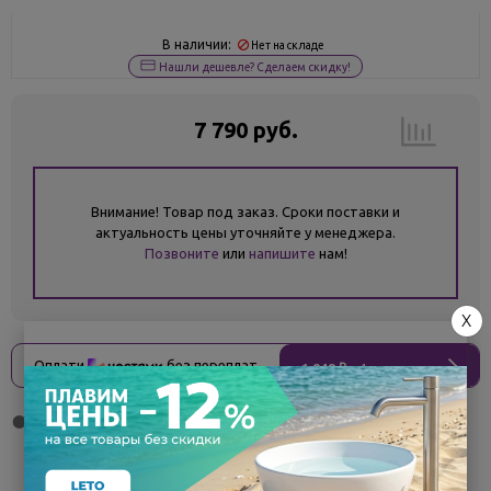
В наличии:
Нет на складе
Нашли дешевле? Сделаем скидку!
7 790 руб.
Внимание! Товар под заказ. Сроки поставки и
актуальность цены уточняйте у менеджера.
Позвоните
или
напишите
нам!
X
Оплати
без переплат
1 948 ₽
x 4 платежа
Поделиться