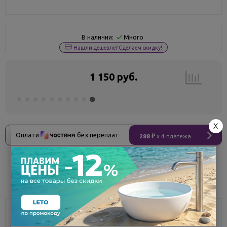
Много
В наличии:
Нашли дешевле? Сделаем скидку!
1 150 руб.
X
Оплати
без переплат
288 ₽
x 4 платежа
Поделиться
Описание