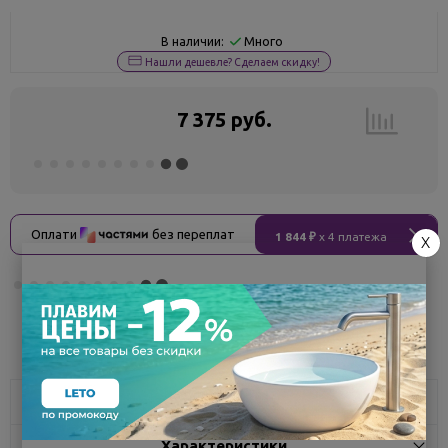
Много
В наличии:
Нашли дешевле? Сделаем скидку!
7 375 руб.
Оплати
без переплат
1 844 ₽
x 4 платежа
X
Поделиться
Описание
Характеристики