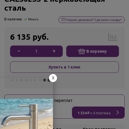
сталь
В наличии:
Много
Нашли дешевле? Сделаем скидку!
6 135 руб.
−
+
В корзину
Купить в 1 клик
X
Оплати
без переплат
1 534 ₽
x 4 платежа