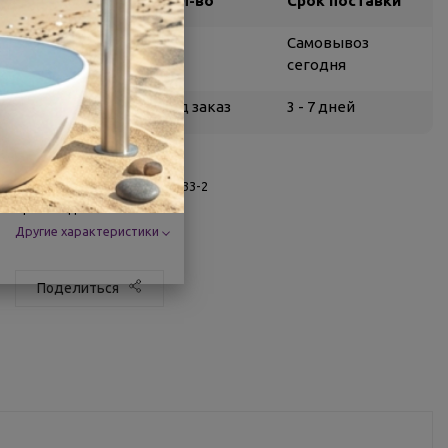
Склад
Кол-во
Срок поставки
Воронеж
5
Самовывоз
сегодня
Белгород
под заказ
3 - 7 дней
О товаре
Заводской артикул:
CAL50233-2
Производитель:
Calorie
Другие характеристики
Поделиться