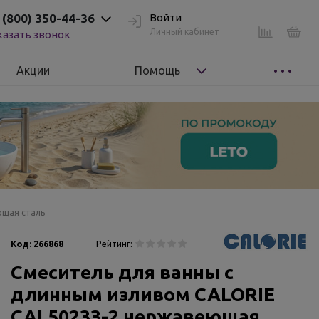
 (800) 350-44-36
Войти
Личный кабинет
казать звонок
Акции
Помощь
ющая сталь
Код:
266868
Рейтинг:
Смеситель для ванны с
длинным изливом CALORIE
CAL50233-2 нержавеющая