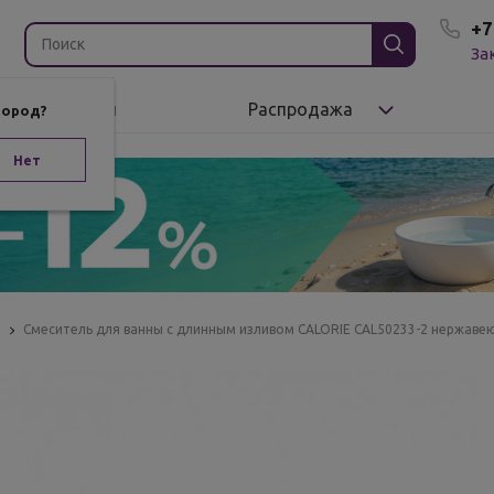
+7
За
Бренды
Распродажа
город?
Нет
ы
Смеситель для ванны с длинным изливом CALORIE CAL50233-2 нержаве