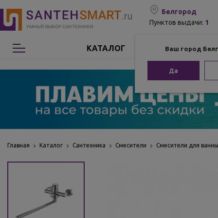
Белгород
1
Пунктов выдачи:
КАТАЛОГ
Ваш город Бел
Сантехника
Да
Мебель для ванной
Мебель из бамбука
Аксессуары для ванной
Главная
Каталог
Сантехника
Смесители
Смесители для ванн
Отопление
Комплектующие