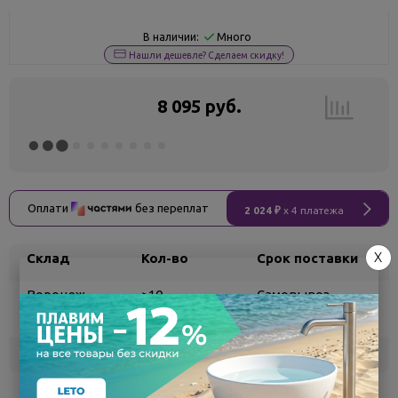
Много
В наличии:
Нашли дешевле? Сделаем скидку!
8 095 руб.
Оплати
без переплат
2 024 ₽
x 4 платежа
X
Склад
Кол-во
Срок поставки
Воронеж
>10
Самовывоз
сегодня
Белгород
под заказ
3 - 7 дней