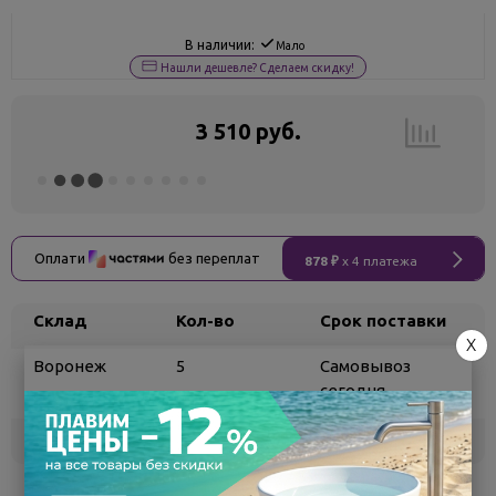
В наличии:
Мало
Нашли дешевле? Сделаем скидку!
3 510 руб.
Оплати
без переплат
878 ₽
x 4 платежа
Склад
Кол-во
Срок поставки
X
Воронеж
5
Самовывоз
сегодня
Белгород
под заказ
3 - 7 дней