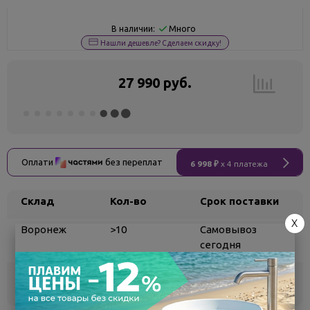
Много
В наличии:
Нашли дешевле? Сделаем скидку!
27 990 руб.
Оплати
без переплат
6 998 ₽
x 4 платежа
Склад
Кол-во
Срок поставки
X
Воронеж
>10
Самовывоз
сегодня
Белгород
2
Самовывоз
сегодня