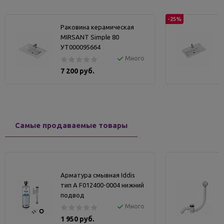
-25%
Раковина керамическая
MIRSANT Simple 80
УТ000095664
Много
7 200 руб.
Самые продаваемые товары
Арматура смывная Iddis
тип А F012400-0004 нижний
подвод
Много
1 950 руб.