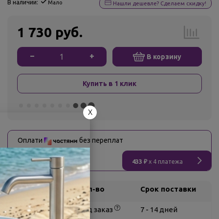
В наличии:
Мало
Нашли дешевле? Сделаем скидку!
1 730 руб.
−
+
В корзину
Купить в 1 клик
X
Оплати
без переплат
433 ₽
x 4 платежа
Склад
Кол-во
Срок поставки
Белгород
под заказ
7 - 14 дней