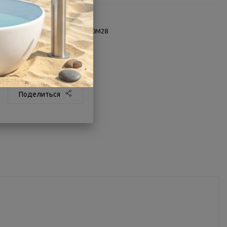
О товаре
Заводской артикул:
0025500M28
Производитель:
Milardo
Страна:
Россия
Другие характеристики
Поделиться