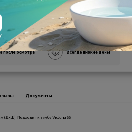
а после осмотра
Всегда низкие цены
тзывы
Документы
м (ДхШ). Подходит к тумбе Victoria 55