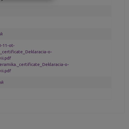
ой
8-11-ot-
_certificate_Deklaracia-o-
ii.pdf
eramika._certificate_Deklaracia-o-
ii.pdf
ый