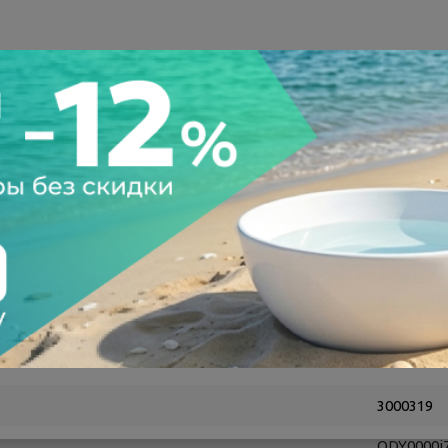
а после осмотра
Всегда низкие цены
кументы
3000319
ODY0000i