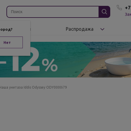
+7
За
Бренды
Распродажа
город?
Нет
Чаша унитаза Iddis Odyssey ODY0000i79