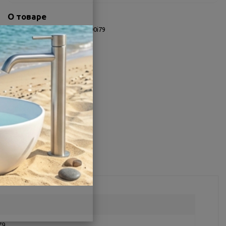
О товаре
Заводской артикул:
ODY0000i79
Производитель:
Iddis
Другие характеристики
Поделиться
79