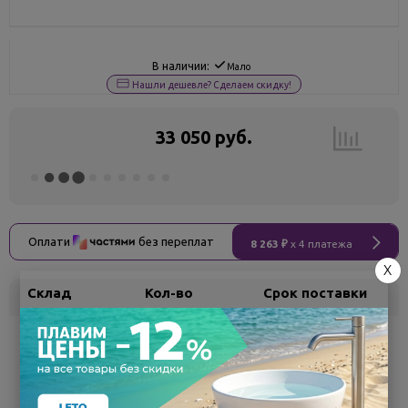
В наличии:
Мало
Нашли дешевле? Сделаем скидку!
33 050 руб.
Оплати
без переплат
8 263 ₽
x 4 платежа
X
Склад
Кол-во
Срок поставки
Белгород
под заказ
7 - 14 дней
Поделиться