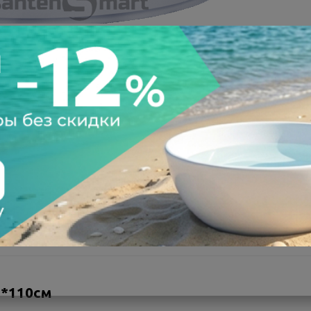
а после осмотра
Всегда низкие цены
тзывы
м*110см