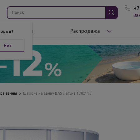
+7
За
Бренды
Распродажа
город?
Нет
орт ванны
Шторка на ванну BAS Лагуна 170x110