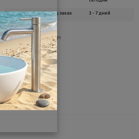
Белгород
под заказ
3 - 7 дней
О товаре
Заводской артикул:
ШТ00031
Производитель:
BAS
Страна:
Россия
Другие характеристики
Поделиться