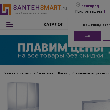
Белгород
1
Пунктов выдачи:
КАТАЛОГ
Ваш город Бел
Сантехника
Да
Мебель для ванной
Мебель из бамбука
Аксессуары для ванной
Главная
Каталог
Сантехника
Ванны
Стеклянные шторки на б
Отопление
Комплектующие