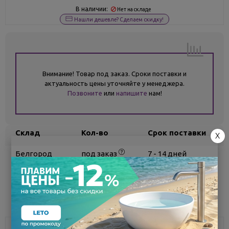
В наличии:
Нет на складе
Нашли дешевле? Сделаем скидку!
Внимание! Товар под заказ. Сроки поставки и
актуальность цены уточняйте у менеджера.
Позвоните
или
напишите
нам!
Склад
Кол-во
Срок поставки
X
Белгород
под заказ
7 - 14 дней
Поделиться
Описание