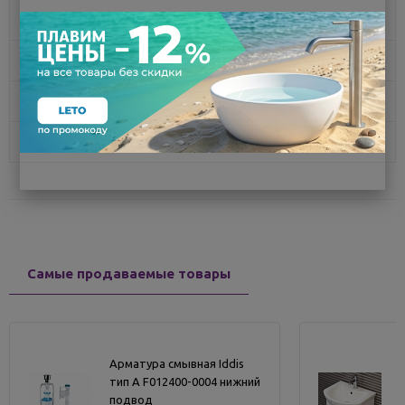
Описание
Характеристики
Доставка
Отзывы
Самые продаваемые товары
Арматура смывная Iddis
тип А F012400-0004 нижний
подвод