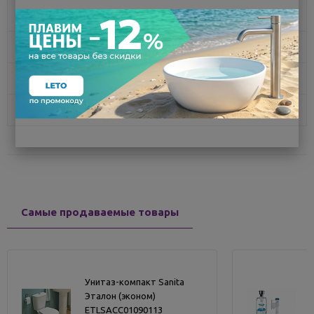
Описание
Характеристики
Доставка
Отзывы
Самые продаваемые товары
Унитаз-компакт Sanita
Эталон (эконом)
ETLSACC01090113