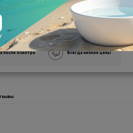
а после осмотра
Всегда низкие цены
тзывы