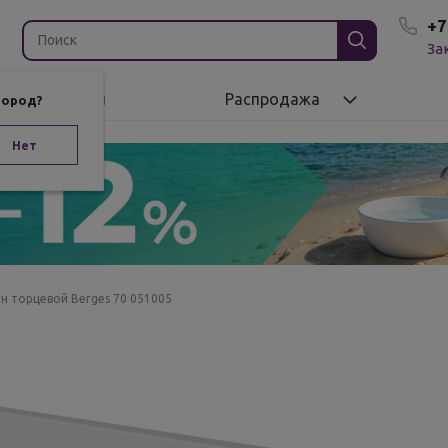
+7
За
Бренды
Распродажа
город?
Нет
н торцевой Berges 70 051005