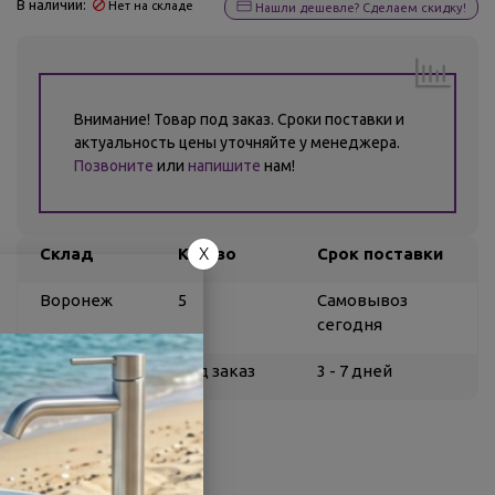
В наличии:
Нет на складе
Нашли дешевле? Сделаем скидку!
Внимание! Товар под заказ. Сроки поставки и
актуальность цены уточняйте у менеджера.
Позвоните
или
напишите
нам!
X
Склад
Кол-во
Срок поставки
Воронеж
5
Самовывоз
сегодня
Белгород
под заказ
3 - 7 дней
О товаре
Заводской артикул:
051005
Производитель:
Berges