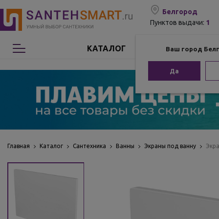
Белгород
1
Пунктов выдачи:
КАТАЛОГ
Ваш город Бел
Сантехника
Да
Мебель для ванной
Мебель из бамбука
Аксессуары для ванной
Главная
Каталог
Сантехника
Ванны
Экраны под ванну
Экра
Отопление
Комплектующие