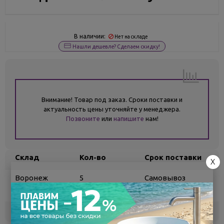
В наличии:
Нет на складе
Нашли дешевле? Сделаем скидку!
Внимание! Товар под заказ. Сроки поставки и
актуальность цены уточняйте у менеджера.
Позвоните
или
напишите
нам!
Склад
Кол-во
Срок поставки
X
Воронеж
5
Самовывоз
сегодня
Белгород
под заказ
3 - 7 дней