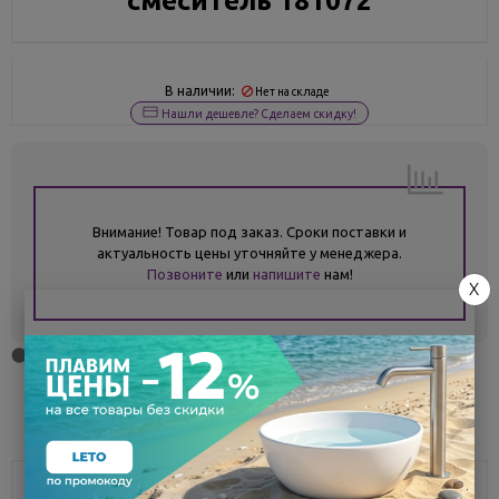
смеситель 181072
В наличии:
Нет на складе
Нашли дешевле? Сделаем скидку!
Внимание! Товар под заказ. Сроки поставки и
актуальность цены уточняйте у менеджера.
Позвоните
или
напишите
нам!
X
Поделиться
Описание