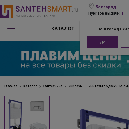
Белгород
1
Пунктов выдачи:
КАТАЛОГ
Ваш город Бел
Сантехника
Да
Мебель для ванной
Мебель из бамбука
Аксессуары для ванной
Главная
Каталог
Сантехника
Унитазы
Унитазы подвесные с и
Отопление
Комплектующие