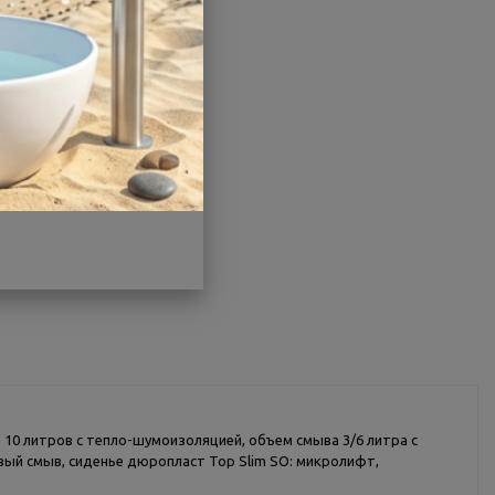
Гарантия:
Гарантия 10 лет
Другие характеристики
Поделиться
10 литров с тепло-шумоизоляцией, объем смыва 3/6 литра с
овый смыв, сиденье дюропласт Top Slim SO: микролифт,