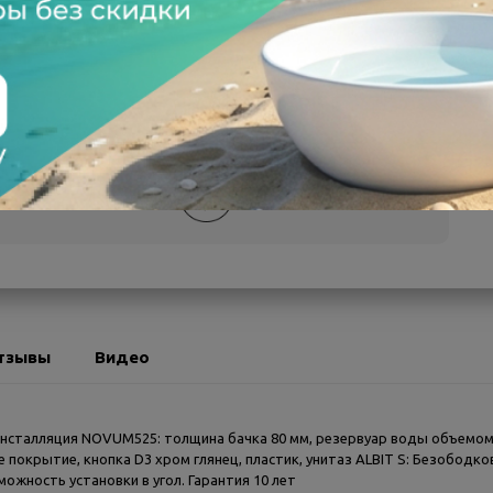
а после осмотра
Всегда низкие цены
тзывы
Видео
нсталляция NOVUM525: толщина бачка 80 мм, резервуар воды объемом 
 покрытие, кнопка D3 хром глянец, пластик, унитаз ALBIT S: Безободк
ожность установки в угол. Гарантия 10 лет