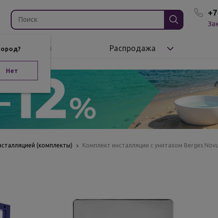
+7
За
Бренды
Распродажа
город?
Нет
нсталляцией (комплекты)
Комплект инсталляции с унитазом Berges Nov