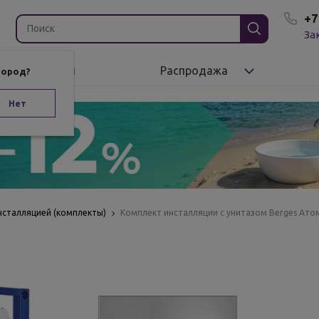
+7
За
Бренды
Распродажа
город?
Нет
нсталляцией (комплекты)
Комплект инсталляции с унитазом Berges Атом