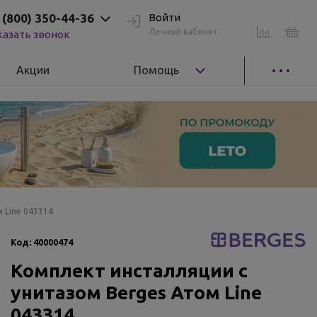
 (800) 350-44-36
Войти
Личный кабинет
казать звонок
Акции
Помощь
 Line 043314
Код:
40000474
Комплект инсталляции с
унитазом Berges Атом Line
043314