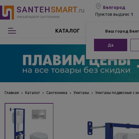
Белгород
1
Пунктов выдачи:
КАТАЛОГ
Ваш город Бел
Сантехника
Да
Мебель для ванной
Мебель из бамбука
Аксессуары для ванной
Главная
Каталог
Сантехника
Унитазы
Унитазы подвесные с и
Отопление
Комплектующие