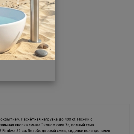
окрытием, Расчётная нагрузка до 400 кг. Ножки c
жимная кнопка смыва Эконом слив 3л, полный слив
S Rimless 52 см: Безободковый смыв, сиденье полипропилен