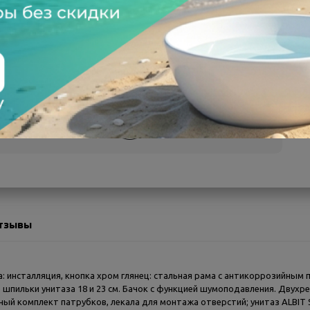
а после осмотра
Всегда низкие цены
тзывы
 инсталляция, кнопка хром глянец: cтальная рама с антикоррозийным п
пильки унитаза 18 и 23 см. Бачок с функцией шумоподавления. Двухре
ный комплект патрубков, лекала для монтажа отверстий; унитаз ALBIT 