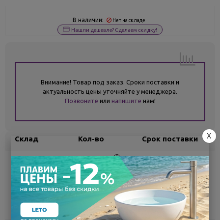
В наличии:
Нет на складе
Нашли дешевле? Сделаем скидку!
Внимание! Товар под заказ. Сроки поставки и
актуальность цены уточняйте у менеджера.
Позвоните
или
напишите
нам!
X
Склад
Кол-во
Срок поставки
Белгород
под заказ
7 - 14 дней
Поделиться