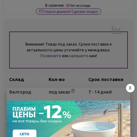
В наличии:
Нет на складе
Нашли дешевле? Сделаем скидку!
Внимание! Товар под заказ. Сроки поставки и
актуальность цены уточняйте у менеджера.
Позвоните
или
напишите
нам!
Склад
Кол-во
Срок поставки
X
Белгород
под заказ
7 - 14 дней
Поделиться
Описание