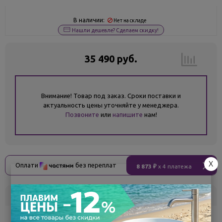
В наличии:
Нет на складе
Нашли дешевле? Сделаем скидку!
35 490 руб.
Внимание! Товар под заказ. Сроки поставки и
актуальность цены уточняйте у менеджера.
Позвоните
или
напишите
нам!
X
Оплати
без переплат
8 873 ₽
x 4 платежа
Склад
Кол-во
Срок поставки
Белгород
под заказ
7 - 14 дней