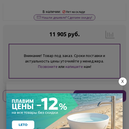
В наличии:
Нет на складе
Нашли дешевле? Сделаем скидку!
11 905 руб.
Внимание! Товар под заказ. Сроки поставки и
актуальность цены уточняйте у менеджера.
Позвоните
или
напишите
нам!
X
Оплати
без переплат
2 976 ₽
x 4 платежа
Поделиться