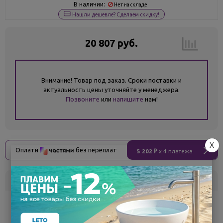
В наличии:
Нет на складе
Нашли дешевле? Сделаем скидку!
20 807 руб.
Внимание! Товар под заказ. Сроки поставки и
актуальность цены уточняйте у менеджера.
Позвоните
или
напишите
нам!
X
Оплати
без переплат
5 202 ₽
x 4 платежа
Склад
Кол-во
Срок поставки
Белгород
под заказ
7 - 14 дней